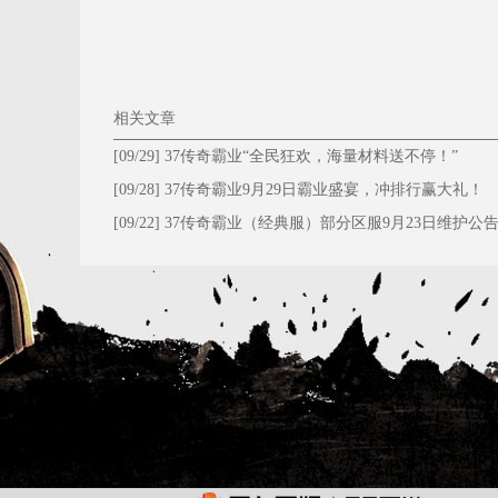
相关文章
[09/29]
37传奇霸业“全民狂欢，海量材料送不停！”
[09/28]
​37传奇霸业9月29日霸业盛宴，冲排行赢大礼！
[09/22]
37传奇霸业（经典服）部分区服9月23日维护公