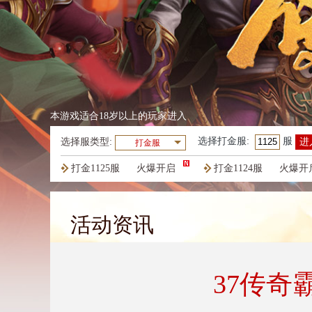
本游戏适合18岁以上的玩家进入
选择
打金服
:
服
选择服类型:
进
打金服
打金1125服
火爆开启
打金1124服
火爆开
打金1121服
火爆开启
活动资讯
37传奇