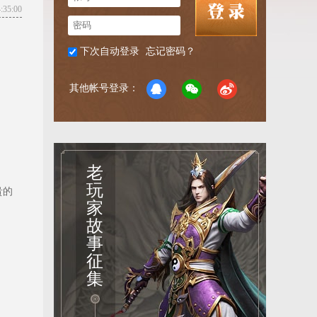
35:00
下次自动登录
忘记密码？
其他帐号登录：
老
玩
贵的
家
故
事
征
集