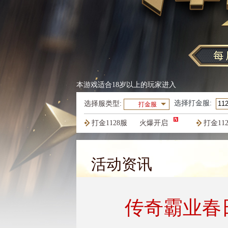
本游戏适合18岁以上的玩家进入
选择
打金服
:
选择服类型:
打金服
打金1128服
火爆开启
打金11
打金1125服
火爆开启
打金11
活动资讯
传奇霸业春