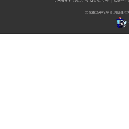
文网游备字〔2015〕Ｗ-RPG 0146 号
|
软著登字第0
文化市场举报平台
纠纷处理