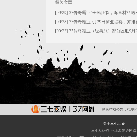
相关文章
[09/29]
37传奇霸业“全民狂欢，海量材料送
停！”
[09/28]
​37传奇霸业9月29日霸业盛宴，冲排
大礼！
[09/22]
37传奇霸业（经典服）部分区服9月2
维护公告
健康游戏公告：
抵制
关于三七互娱
三七互娱旗下·上海硬通网