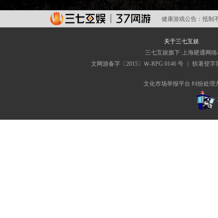
健康游戏公告：
抵制
关于三七互娱
三七互娱旗下·上海硬通网
文网游备字〔2015〕Ｗ-RPG 0146 号
|
软著登字第0
文化市场举报平台
纠纷处理