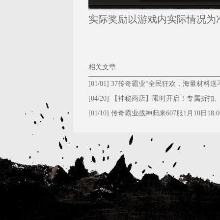
实际奖励以游戏内实际情况为
相关文章
[01/01]
37传奇霸业“全民狂欢，海量材料送
停！”
[04/20]
【神秘商店】限时开启！专属折扣
值豪礼等你抢购！
[01/10]
传奇霸业战神归来607服1月10日18:0
启