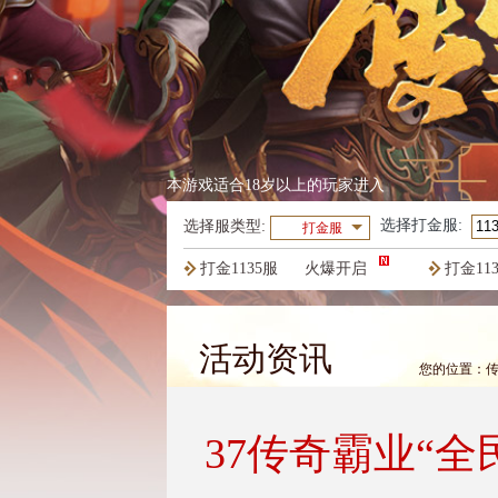
本游戏适合18岁以上的玩家进入
选择
打金服
:
选择服类型:
打金服
打金1135服
火爆开启
打金11
打金1132服
火爆开启
打金11
活动资讯
您的位置：
37传奇霸业“