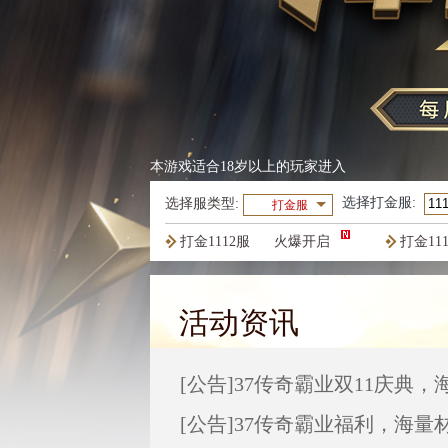
本游戏适合18岁以上的玩家进入
选择
打金服
:
选择服类型:
打金服
打金1112服
火爆开启
打金11
打金1109服
火爆开启
打金11
活动资讯
[公告]
37传奇霸业双11庆典
[公告]
37传奇霸业福利，海量