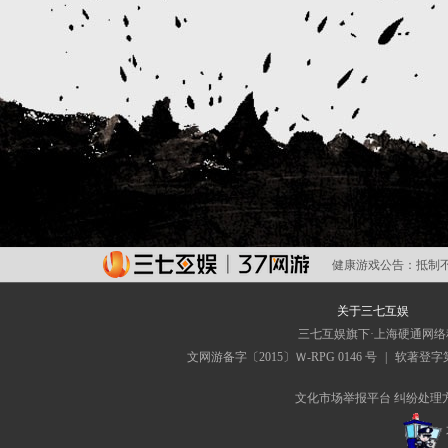
健康游戏公告：
抵制
关于三七互娱
三七互娱旗下·上海硬通网
文网游备字〔2015〕Ｗ-RPG 0146 号
|
软著登字第0
文化市场举报平台
纠纷处理