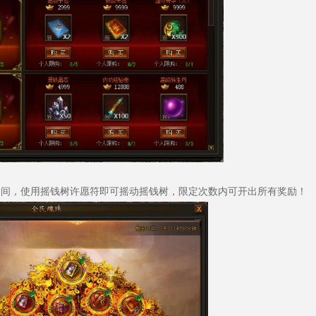
:59活动期间，使用摇钱树许愿符即可摇动摇钱树，限定次数内可开出所有奖励！