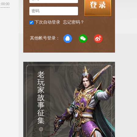
00:00
下次自动登录
忘记密码？
其他帐号登录：
老
玩
家
故
事
征
集