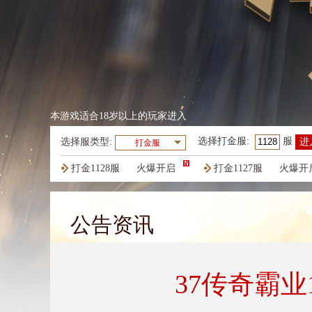
本游戏适合18岁以上的玩家进入
选择
打金服
:
服
选择服类型:
进
打金服
打金1128服
火爆开启
打金1127服
火爆开
打金1124服
火爆开启
公告资讯
37传奇霸业1