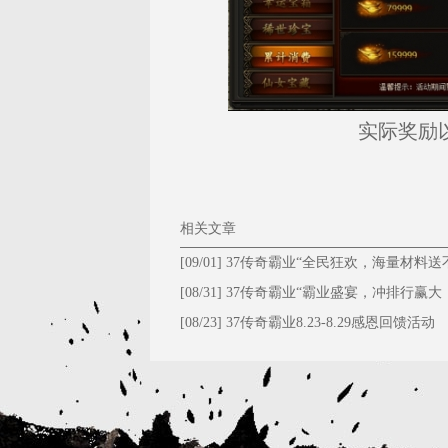
实际奖励
相关文章
[09/01]
37传奇霸业“全民狂欢，海量材料送
停！”
[08/31]
37传奇霸业“霸业盛宴，冲排行赢大
礼！”
[08/23]
37传奇霸业8.23-8.29感恩回馈活动