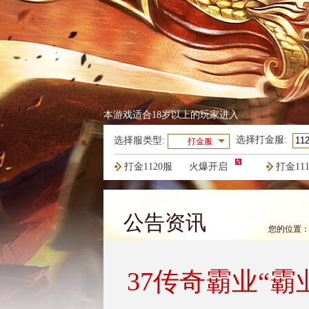
本游戏适合18岁以上的玩家进入
选择
打金服
:
选择服类型:
打金服
打金1120服
火爆开启
打金11
打金1117服
火爆开启
打金11
公告资讯
您的位置
37传奇霸业“