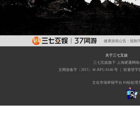
健康游戏公告：
抵制
关于三七互娱
三七互娱旗下·上海硬通网
文网游备字〔2015〕Ｗ-RPG 0146 号
|
软著登字第0
文化市场举报平台
纠纷处理