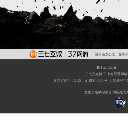
健康游戏公告：
抵制
关于三七互娱
三七互娱旗下·上海硬通网
文网游备字〔2015〕Ｗ-RPG 0146 号
|
软著登字第0
文化市场举报平台
纠纷处理