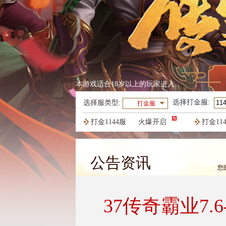
本游戏适合18岁以上的玩家进入
选择
打金服
:
选择服类型:
打金服
打金1144服
火爆开启
打金11
打金1141服
火爆开启
打金11
公告资讯
您
37传奇霸业7.