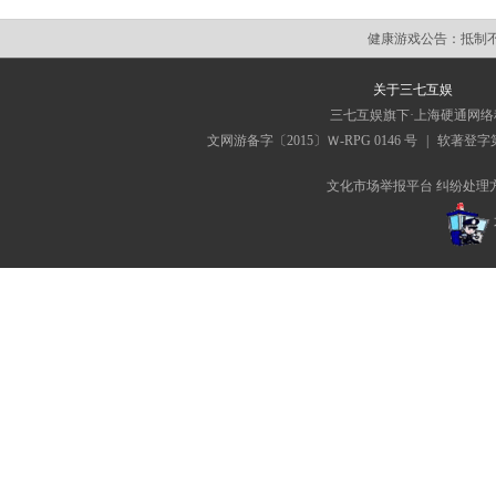
健康游戏公告：
抵制
关于三七互娱
三七互娱旗下·上海硬通网
文网游备字〔2015〕Ｗ-RPG 0146 号
|
软著登字第0
文化市场举报平台
纠纷处理