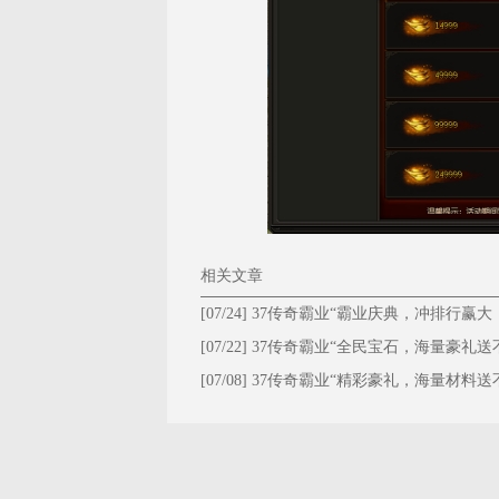
相关文章
[07/24]
37传奇霸业“霸业庆典，冲排行赢大
礼！”
[07/22]
37传奇霸业“全民宝石，海量豪礼送
停！”
[07/08]
37传奇霸业“精彩豪礼，海量材料送
停！”