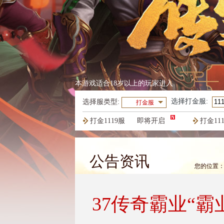
本游戏适合18岁以上的玩家进入
选择
打金服
:
选择服类型:
打金服
打金1119服
即将开启
打金11
打金1116服
火爆开启
打金11
公告资讯
您的位置
37传奇霸业“