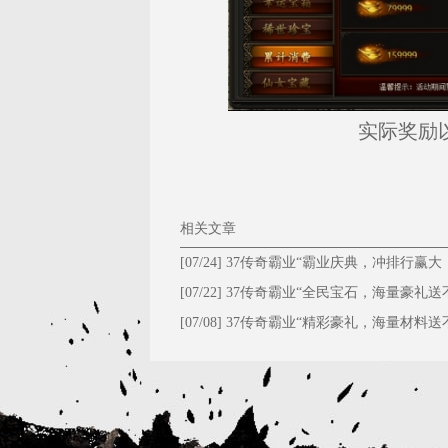
实际奖励
相关文章
[07/24]
37传奇霸业“霸业庆典，冲排行赢大
礼！”
[07/22]
37传奇霸业“全民宝石，海量豪礼送
停！”
[07/08]
37传奇霸业“精彩豪礼，海量材料送
停！”