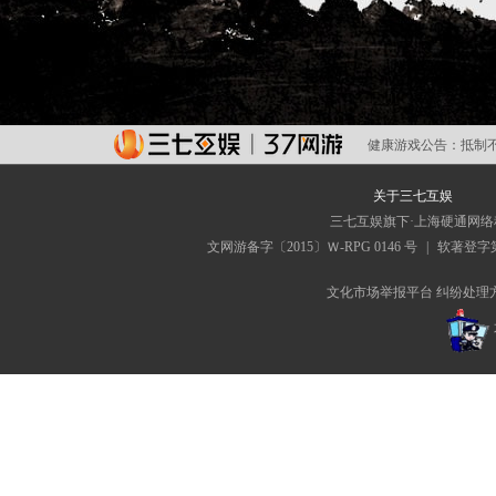
健康游戏公告：
抵制
关于三七互娱
三七互娱旗下·上海硬通网
文网游备字〔2015〕Ｗ-RPG 0146 号
|
软著登字第0
文化市场举报平台
纠纷处理