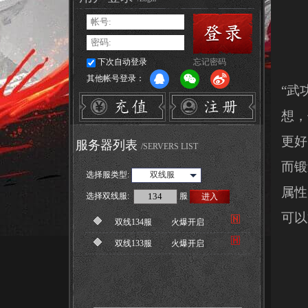
下次自动登录
忘记密码
其他帐号登录：
“武
想，
更好
服务器列表
/SERVERS LIST
而锻
选择服类型:
双线服
属性
选择
双线服
:
服
进入
可以
双线134服
火爆开启
双线133服
火爆开启