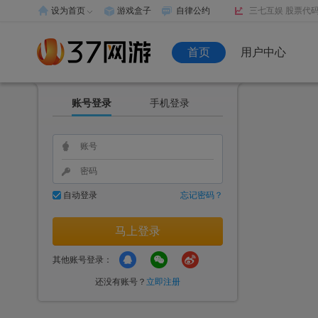
设为首页
游戏盒子
自律公约
三七互娱 股票代
首页
用户中心
账号登录
手机登录
自动登录
忘记密码？
马上登录
其他账号登录：
还没有账号？
立即注册