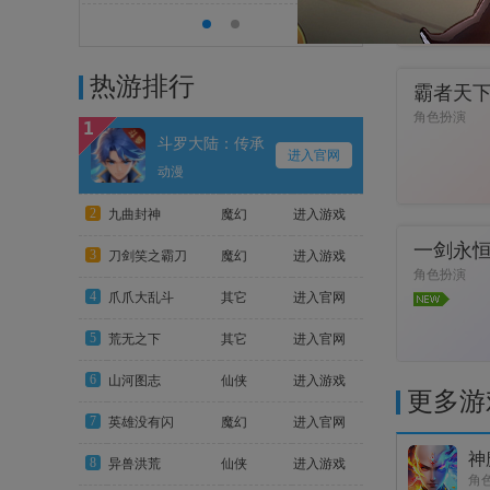
进入游戏
热游排行
霸者天
角色扮演
1
斗罗大陆：传承
进入官网
动漫
2
九曲封神
魔幻
进入游戏
进入游戏
一剑永
3
刀剑笑之霸刀
魔幻
进入游戏
角色扮演
4
爪爪大乱斗
其它
进入官网
5
荒无之下
其它
进入官网
6
山河图志
仙侠
进入游戏
进入游戏
更多游
7
英雄没有闪
魔幻
进入官网
神
8
异兽洪荒
仙侠
进入游戏
角