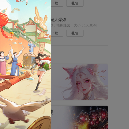
下载
礼包
时光大爆炸
535.5M
类型：
模拟经营
大小：
158.05M
下载
礼包
异兽洪荒
角色扮演
官网
进入游戏
礼包
官网
暗黑大天使
角色扮演