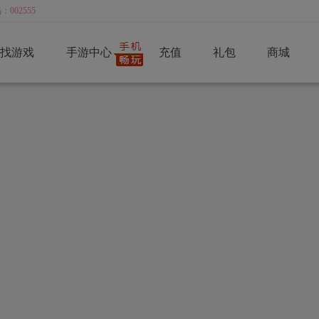
码：
002555
找游戏
手游中心
充值
礼包
商城