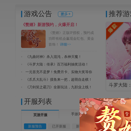
游戏公告
推荐游
《赘婿》新游预约，火爆开启！
《赘婿》正版IP授权，预约成
功即有机会赢现金红包、黄金
首饰！
详细>>
《九曲封神》杀入混沌，杀神灭魔！
《斗罗大陆：传承》百万福利抽奖活动！
一元首充不是梦！免费月卡、实物大奖等你
抽！
《爪爪大乱斗》摸鱼来一把，超萌自走棋！
斗罗大陆
《刀剑笑之霸刀》全新玩法，九职业上线！
开服列表
热门手
手游开服
页游开服
新服预告
已开新服
新游推荐