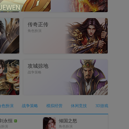
官网
进入游戏
礼包
官网
传奇正传
角色扮演
官网
进入游戏
礼包
官网
攻城掠地
战争策略
官网
进入游戏
礼包
官网
角色扮演
战争策略
模拟经营
休闲竞技
3D游戏
剑永恒
倾国之怒
色扮演
角色扮演