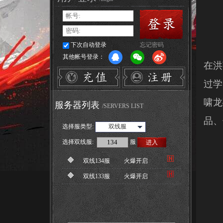
下次自动登录
忘记密码
其他帐号登录：
在洪
过学
啸龙
服务器列表
/SERVERS LIST
品、
选择服类型:
双线服
选择
双线服
:
服
进入
双线134服
火爆开启
双线133服
火爆开启