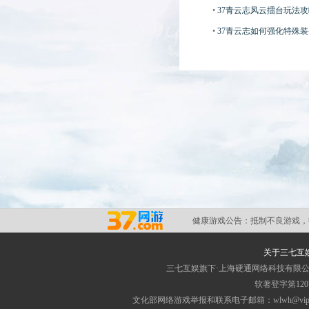
•
37青云志风云擂台玩法攻
•
37青云志如何强化特殊
健康游戏公告：
抵制不良游戏，
关于三七互
三七互娱旗下·上海硬通网络科技有限
软著登字第1207
文化部网络游戏举报和联系电子邮箱：wlwh@vip