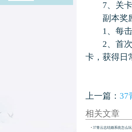
7、关卡
副本奖
1、每击败
2、首次通
卡，获得日
上一篇：
3
相关文章
•
37青云志结婚系统怎么玩