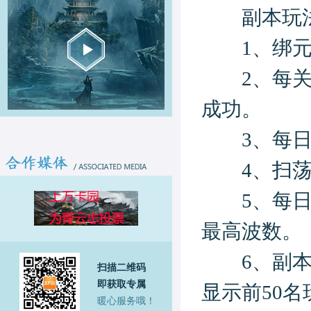
副本玩
1、绑元副
2、每关限
成功。
3、每日的
4、扫荡后
5、每日零
最高波数。
6、副本界
扫描二维码
即获取专属
显示前50名
暖心服务哦！