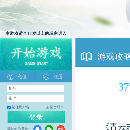
本游戏适合18岁以上的玩家进入
游戏攻
充值
注册
3
记住用户名
忘记密码？
登录
《青云志》
其他帐号登录：