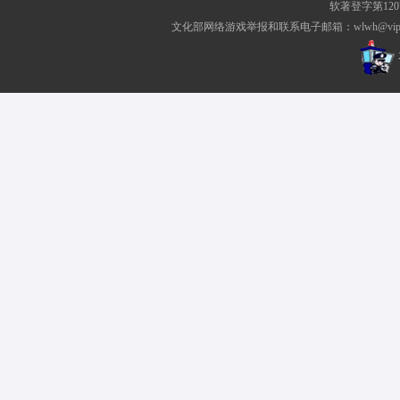
软著登字第1207
文化部网络游戏举报和联系电子邮箱：wlwh@vip