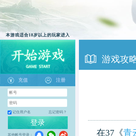
本游戏适合18岁以上的玩家进入
游戏攻
充值
注册
记住用户名
忘记密码？
登录
在37《
青
其他帐号登录：