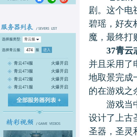
剧。这个电
碧瑶，好友
魔，最终打
选择服类型:
青云服
37青云
选择
青云服
:
服
进入
并且采用了
青云474服
火爆开启
青云473服
火爆开启
地取景完成
青云472服
火爆开启
青云471服
火爆开启
的在游戏之
游戏当中，
设计了上古
圣器，圣灵