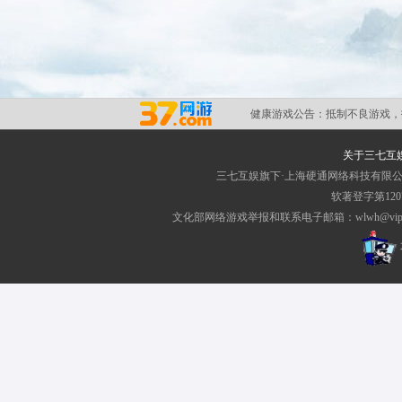
健康游戏公告：
抵制不良游戏，
关于三七互
三七互娱旗下·上海硬通网络科技有限
软著登字第1207
文化部网络游戏举报和联系电子邮箱：wlwh@vip