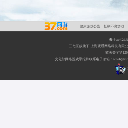
健康游戏公告：
抵制不良游戏，
关于三七互
三七互娱旗下·上海硬通网络科技有限
软著登字第1207
文化部网络游戏举报和联系电子邮箱：wlwh@vip