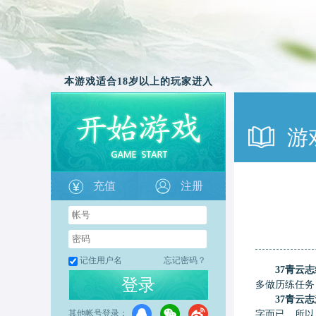
本游戏适合18岁以上的玩家进入
游
充值
注册
记住用户名
忘记密码？
37青云志
登录
多做历练任务
37青云志
其他帐号登录：
字而已。所以