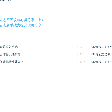
青云志平民攻略心得分享（上）
青云志新手战力提升攻略分享
结婚系统怎么玩
[12/12]
•
37青云志如何
风云擂台玩法攻略
[11/28]
•
37青云志笑
如何强化特殊装备？
[11/15]
•
37青云志如何