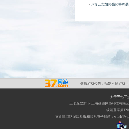
•
37青云志如何强化特殊
健康游戏公告：
抵制不良游戏，
关于三七互
三七互娱旗下·上海硬通网络科技有限
软著登字第1207
文化部网络游戏举报和联系电子邮箱：wlwh@vip