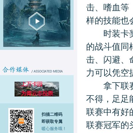
击、嗜血等
样的技能也
时装卡奖励
的战斗值同
击、闪避、
力可以凭空
拿下联赛冠
不得，足足
联赛中有好
扫描二维码
即获取专属
联赛冠军的
暖心服务哦！