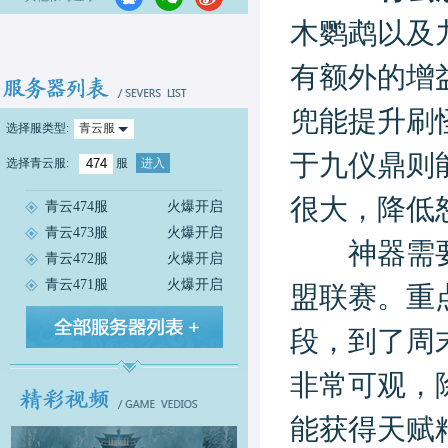
木鹦鹉以及
有额外的增
兜能提升刷
选择服类型:
青云服
于九仪鼎则
选择
青云服
:
服
进入
很大，降低
青云474服
火爆开启
青云473服
火爆开启
神器需要用
青云472服
火爆开启
青云471服
火爆开启
盟联赛。重
段，到了周
非常可观，
能获得天赋