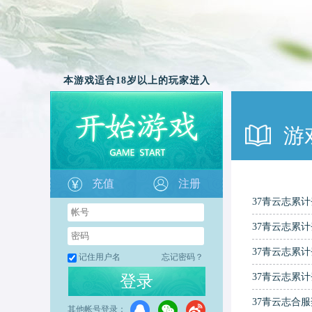
本游戏适合18岁以上的玩家进入
游
充值
注册
37青云志累
37青云志累
37青云志累
记住用户名
忘记密码？
37青云志累
登录
37青云志合
其他帐号登录：