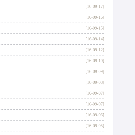
[16-09-17]
[16-09-16]
[16-09-15]
[16-09-14]
[16-09-12]
[16-09-10]
[16-09-09]
[16-09-08]
[16-09-07]
[16-09-07]
[16-09-06]
[16-09-05]