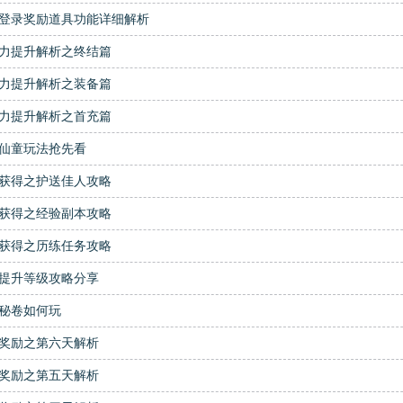
计登录奖励道具功能详细解析
斗力提升解析之终结篇
斗力提升解析之装备篇
斗力提升解析之首充篇
》仙童玩法抢先看
验获得之护送佳人攻略
验获得之经验副本攻略
验获得之历练任务攻略
速提升等级攻略分享
书秘卷如何玩
日奖励之第六天解析
日奖励之第五天解析