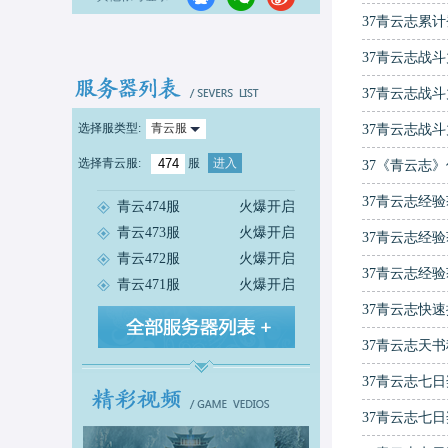
37青云志累
37青云志战
37青云志战
选择服类型:
青云服
37青云志战
选择
青云服
:
服
进入
37《青云志
37青云志经
青云474服
火爆开启
青云473服
火爆开启
37青云志经
青云472服
火爆开启
37青云志经
青云471服
火爆开启
37青云志快
37青云志天
37青云志七
37青云志七