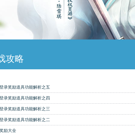
戏攻略
计登录奖励道具功能解析之五
计登录奖励道具功能解析之四
计登录奖励道具功能解析之三
计登录奖励道具功能解析之二
服奖励大全