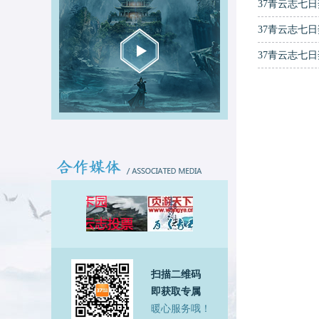
37青云志七
37青云志七
37青云志七
扫描二维码
即获取专属
暖心服务哦！