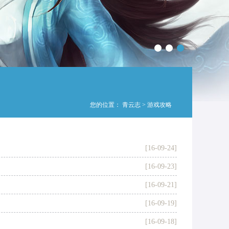
您的位置：
青云志
>
游戏攻略
[16-09-24]
[16-09-23]
[16-09-21]
[16-09-19]
[16-09-18]