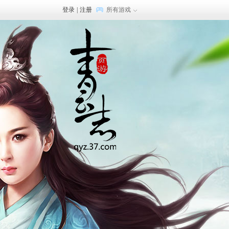
登录
|
注册
所有游戏