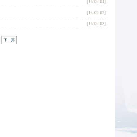
[16-09-04]
[16-09-03]
[16-09-02]
下一页