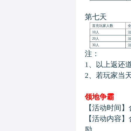
第七天
首充玩家人数
10人
法
20人
法
3
0人
法
注：
1、以上返还
2、若玩家当
领地争霸
【活动时间】
【活动内容】
励。