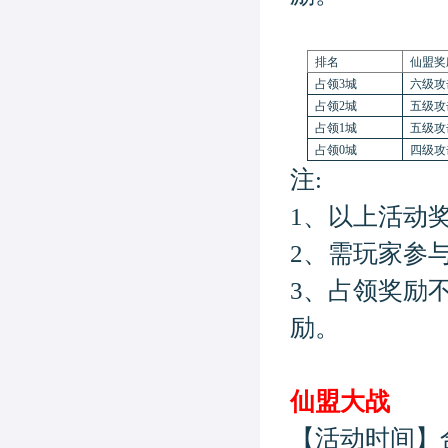
排名
仙盟奖
占领
3
城
六级攻
占领
2
城
五级攻
占领
1
城
五级攻
占领
0
城
四级攻
注:
1、以上活动
2、需玩家参
3、占领奖励
励。
仙盟大战
【活动时间】