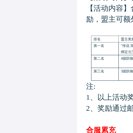
【活动内容】
励，盟主可额
排名
盟主奖
第一名
“传说 
绑定元宝
第二名
4级防御
第三名
3级防御
注:
1、以上活动
2、奖励通过
合服累充