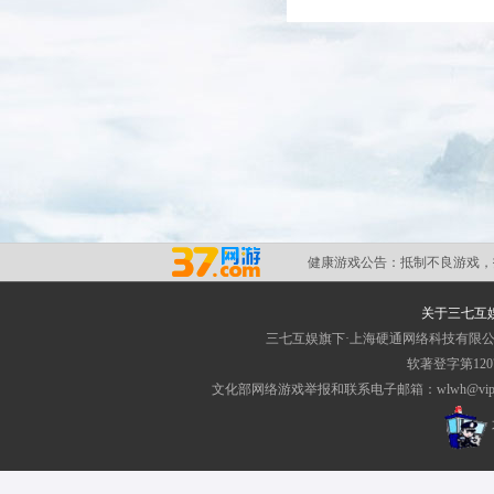
健康游戏公告：
抵制不良游戏，
关于三七互
三七互娱旗下·上海硬通网络科技有限
软著登字第1207
文化部网络游戏举报和联系电子邮箱：wlwh@vip