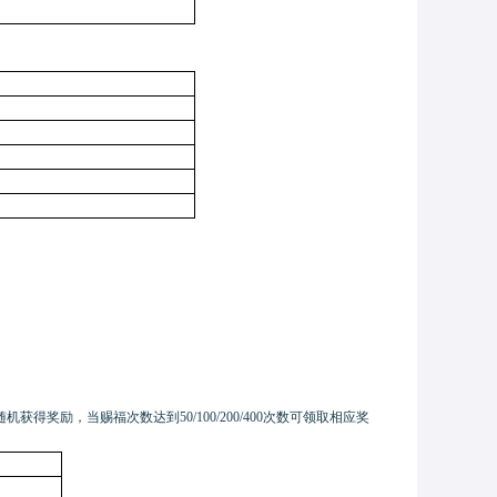
获得奖励，当赐福次数达到50/100/200/400次数可领取相应奖