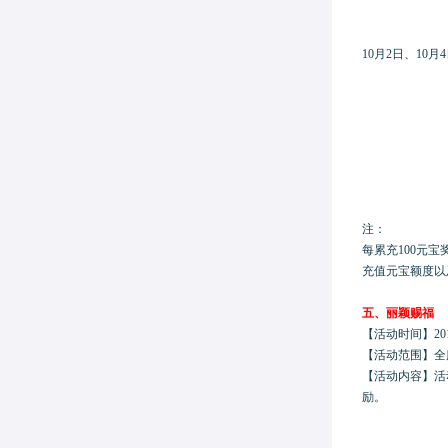
10月2日、10
注：
每累充
100元
充值元宝额度以
五、
丽颖赐福
【活动时间】
20
【活动范围】
全
【活动内容】
活
励。