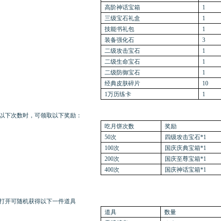
高阶神话宝箱
1
三级宝石礼盒
1
技能书礼包
1
装备强化石
3
二级攻击宝石
1
二级生命宝石
1
二级防御宝石
1
经典皮肤碎片
10
1万历练卡
1
以下次数时，可领取以下奖励：
吃月饼次数
奖励
50次
四级攻击宝石*1
100次
国庆庆典宝箱*1
200次
国庆至尊宝箱*1
400次
国庆神话宝箱*1
打开可随机获得以下一件道具
道具
数量