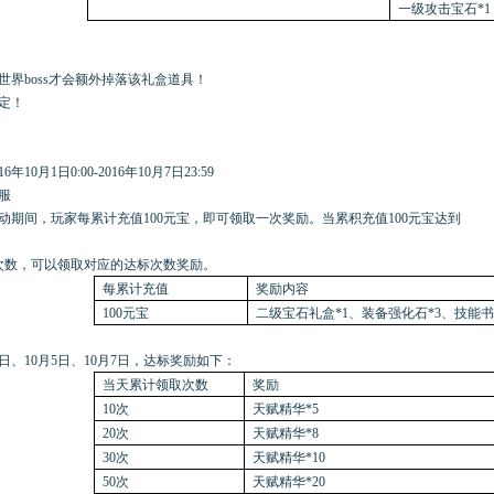
一级攻击宝石*1
世界
boss才会额外掉落该礼盒道具！
定！
16年10月1日0:00-2016年10月7日23:59
服
动期间，玩家每累计充值
100元宝，即可领取一次奖励。当累积充值100元宝达到
50/100次数，可以领取对应的达标次数奖励。
每累计充值
奖励内容
100元宝
二级宝石礼盒*1、装备强化石*3、技能书
月3日、10月5日、10月7日，达标奖励如下：
当天累计领取次数
奖励
10次
天赋精华*5
20次
天赋精华*8
30次
天赋精华*10
50次
天赋精华*20