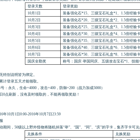
登录天数
登录奖励
10月1日
装备强化石*15、三级宝石礼盒*1、1.5倍经验卡
10月2日
装备强化石*20、三级宝石礼盒*2、1.5倍经验卡
10月3日
装备强化石*25、三级宝石礼盒*3、1.5倍经验卡
10月4日
装备强化石*30、三级宝石礼盒*4、1.5倍经验卡
10月5日
装备强化石*35、三级宝石礼盒*5、1.5倍经验卡
10月6日
装备强化石*40、三级宝石礼盒*6、1.5倍经验卡
10月7日
装备强化石*50、三级宝石礼盒*8、1.5倍经验卡
国庆全勤奖
称号：国庆·举国同庆
、五级攻击宝石*1、技能书
无特别说明皆为绑定。
累计登录五天才能领取。
号：永久，生命+4000，攻击+400，防御+200（战力加成5000）
日
0点刷新，没有及时领取的，不能再领取奖励！
16年10月1日0:00-2016年10月7日23:59
服
动期间，
50级以上野外怪物将随机掉落“举”、“国”、“同”、“庆”的字卡，集齐字卡可
兑换条件
兑换奖励