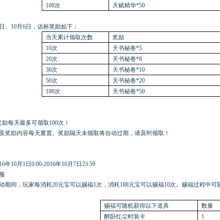
100次
天赋精华*50
月4日、10月6日，达标奖励如下：
当天累计领取次数
奖励
10次
天书秘卷*5
20次
天书秘卷*8
30次
天书秘卷*10
50次
天书秘卷*20
100次
天书秘卷*50
宝奖励每天最多可领取100次！
及奖励内容每天重置。奖励隔天未领取将自动过期，请及时领取！
16年10月1日0:00-2016年10月7日23:59
服
动期间，玩家每消耗
20元宝可以赐福1次，消耗188元宝可以赐福10次。赐福过程中可随机
赐福可随机获得以下道具
数量
醉卧红尘时装卡
1