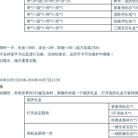
举*20+国*20+同*20+庆*20
称号：国庆快乐
举*5+国*5+同*5+庆*5
装备强化石*10
举*5+国*5+同*5+庆*5
进阶丹礼包*3
举*5+国*5+同*5+庆*5
技能书礼包*1
举*5+国*5+同*5+庆*5
三级宝石礼盒*
限时一天，生命
+2000，攻击+200，防御+100（战力加成2500）
才会掉落字卡以及进行兑换。活动结束后，这些字卡可在炼炉中熔炼！
日限次，隔天重置次数。
16年10月1日0:00-2016年10月7日23:59
服
动期间，所有世界
BOSS被击杀时，将额外掉落一个国庆礼盒，打开国庆礼盒可获得
国庆礼盒
装备强化石*1
打开必定获得
5千历练卡*1
经典皮肤碎片*5
一级生命宝石*1
有机会获得一件
一级防御宝石*1