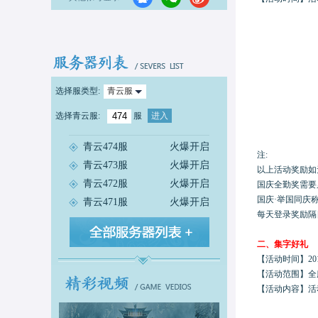
选择服类型:
青云服
选择
青云服
:
服
进入
青云474服
火爆开启
注
:
青云473服
火爆开启
以上活动奖励如
青云472服
火爆开启
国庆全勤奖需要
国庆
·举国同庆称
青云471服
火爆开启
每天登录奖励隔
二、
集字好礼
【活动时间】
20
【活动范围】
全
【活动内容】
活