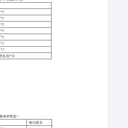
*2
*2
*2
*2
*2
*2
*2
礼包*10
兑换各种奖励！
每日限兑