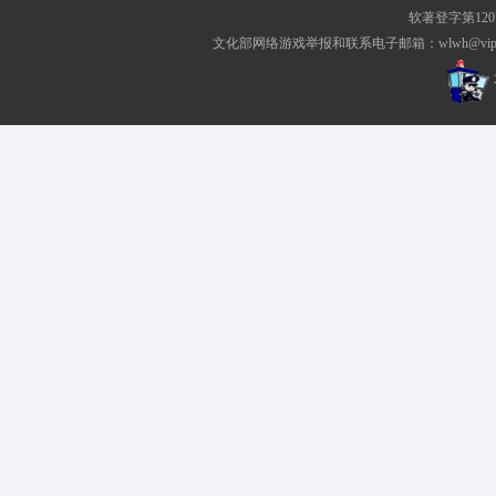
软著登字第1207
文化部网络游戏举报和联系电子邮箱：wlwh@vip