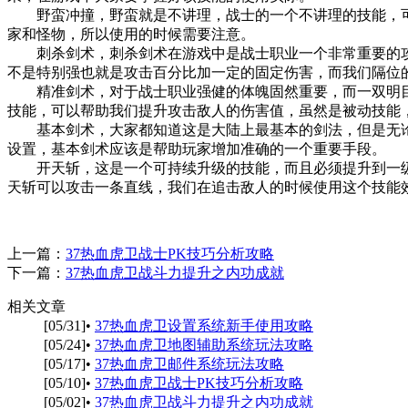
野蛮冲撞，野蛮就是不讲理，战士的一个不讲理的技能，可
家和怪物，所以使用的时候需要注意。
刺杀剑术，刺杀剑术在游戏中是战士职业一个非常重要的攻
不是特别强也就是攻击百分比加一定的固定伤害，而我们隔位
精准剑术，对于战士职业强健的体魄固然重要，而一双明目
技能，可以帮助我们提升攻击敌人的伤害值，虽然是被动技能
基本剑术，大家都知道这是大陆上最基本的剑法，但是无论
设置，基本剑术应该是帮助玩家增加准确的一个重要手段。
开天斩，这是一个可持续升级的技能，而且必须提升到一级
天斩可以攻击一条直线，我们在追击敌人的时候使用这个技能
上一篇：
37热血虎卫战士PK技巧分析攻略
下一篇：
37热血虎卫战斗力提升之内功成就
相关文章
[05/31]
•
37热血虎卫设置系统新手使用攻略
[05/24]
•
37热血虎卫地图辅助系统玩法攻略
[05/17]
•
37热血虎卫邮件系统玩法攻略
[05/10]
•
37热血虎卫战士PK技巧分析攻略
[05/02]
•
37热血虎卫战斗力提升之内功成就