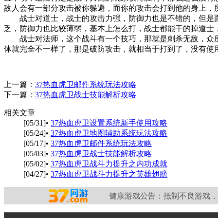
敌人会有一部分攻击被你躲避，而你的攻击会打到他的身上，
战士对道士，战士的攻击力强，防御力也是不错的，但是面
乏，防御力也比较薄弱，基本上怎么打，战士都能干的掉道士
战士对法师，这个战斗有一个技巧，那就是刺杀无敌，众所周
体就完全不一样了，那是破防攻击，就相当于打到了，没有使
上一篇：
37热血虎卫邮件系统玩法攻略
下一篇：
37热血虎卫战士技能解析攻略
相关文章
[05/31]
•
37热血虎卫设置系统新手使用攻略
[05/24]
•
37热血虎卫地图辅助系统玩法攻略
[05/17]
•
37热血虎卫邮件系统玩法攻略
[05/03]
•
37热血虎卫战士技能解析攻略
[05/02]
•
37热血虎卫战斗力提升之内功成就
[04/27]
•
37热血虎卫战斗力提升之英雄翅膀
健康游戏公告：
抵制不良游戏，