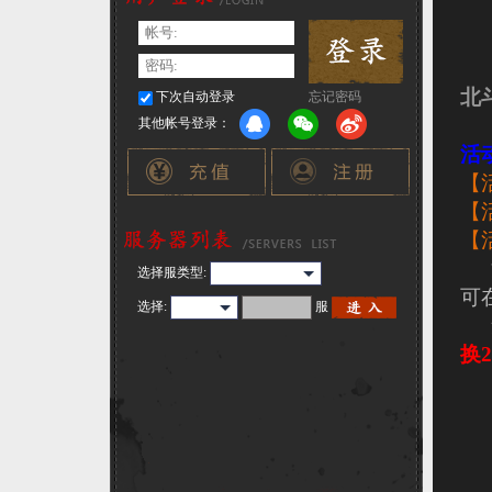
北
下次自动登录
忘记密码
其他帐号登录：
活
【
【
【
选择服类型:
可
选择
:
服
换