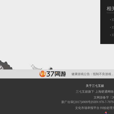
相
•
•
•
健康游戏公告：
抵制不良游戏，
关于三七互娱
三七互娱旗下·上海硬通网
文网游备字〔201
新广出审[2017]4909号|ISBN 9
文化市场举报平台
纠纷处理