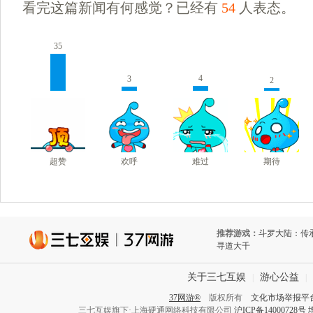
看完这篇新闻有何感觉？已经有
54
人表态。
35
4
3
2
超赞
欢呼
难过
期待
推荐游戏：
斗罗大陆：传
寻道大千
关于三七互娱
游心公益
|
|
37网游®
版权所有
文化市场举报平
三七互娱旗下·上海硬通网络科技有限公司
沪ICP备14000728号