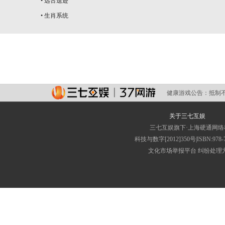
•
远古遗迹
•
生肖系统
健康游戏公告：
抵制
关于三七互娱
三七互娱旗下·上海硬通网
科技与数字[2012]350号|ISBN
文化市场举报平台
纠纷处理