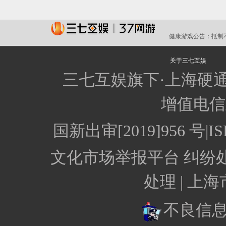
健康游戏公告：
抵制
关于三七互娱
三七互娱旗下·上海硬
增值电信业
国新出审[2019]956 
文化市场举报平台
纠纷
处理 |
上海
不良信