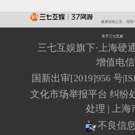
健康游戏公告：
抵制
关于三七互娱
三七互娱旗下·上海硬
增值电信业
国新出审[2019]956 
文化市场举报平台
纠纷
处理 |
上海
不良信