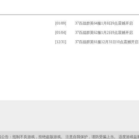
[01/09]
•
37百战群英64服1月8日9点震撼开启
[01/04]
•
37百战群英62服1月2日9点震撼开启
[12/31]
•
37百战群英61服12月31日10点震撼开启
戏公告：
抵制不良游戏，拒绝盗版游戏。 注意自我保护，谨防受骗上当。 适度游戏益