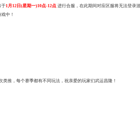
将于
1月12日(星期一)10点-12点
进行合服，在此期间对应区服将无法登录
游戏中！
季依次类推，每个赛季都有不同玩法，祝亲爱的玩家们武运昌隆！