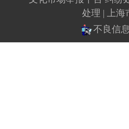
处理 |
上海
不良信