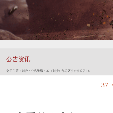
公告资讯
您的位置：
刺沙
>
公告资讯
> 37《刺沙》部分区服合服公告2.8
37