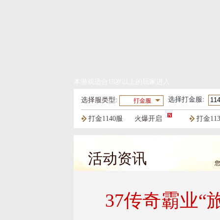
本游戏适合18岁以上的玩家进入
选择
打金服
:
选择服类型:
打金服
打金1140服
火爆开启
打金11
打金1137服
火爆开启
打金11
活动资讯
37传奇霸业“