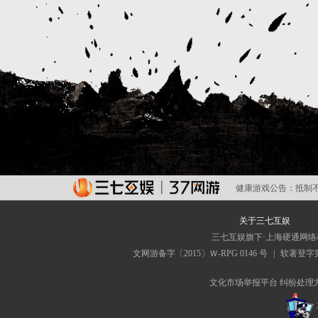
健康游戏公告：
抵制
关于三七互娱
三七互娱旗下·上海硬通网
文网游备字〔2015〕Ｗ-RPG 0146 号
|
软著登字第0
文化市场举报平台
纠纷处理