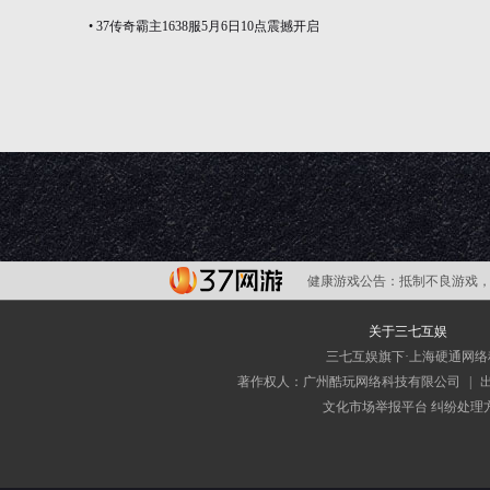
•
37传奇霸主1638服5月6日10点震撼开启
健康游戏公告：
抵制不良游戏，
关于三七互娱
三七互娱旗下·上海硬通网
著作权人：广州酷玩网络科技有限公司
|
文化市场举报平台
纠纷处理