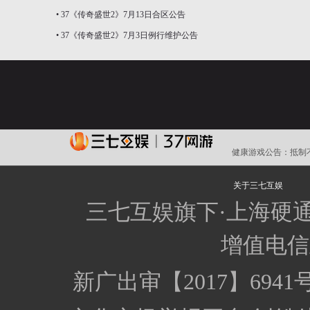
•
37《传奇盛世2》7月13日合区公告
•
37《传奇盛世2》7月3日例行维护公告
健康游戏公告：
抵制
关于三七互娱
三七互娱旗下·上海硬
增值电信业
新广出审【2017】694