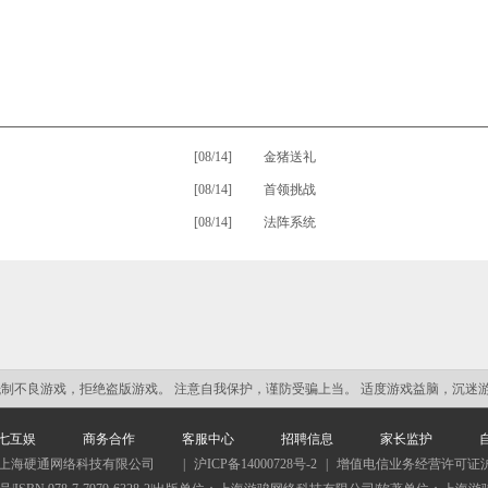
[08/14]
•
金猪送礼
[08/14]
•
首领挑战
[08/14]
•
法阵系统
抵制不良游戏，拒绝盗版游戏。 注意自我保护，谨防受骗上当。 适度游戏益脑，沉迷
七互娱
商务合作
客服中心
招聘信息
家长监护
·上海硬通网络科技有限公司
|
沪ICP备14000728号-2
|
增值电信业务经营许可证沪B2-