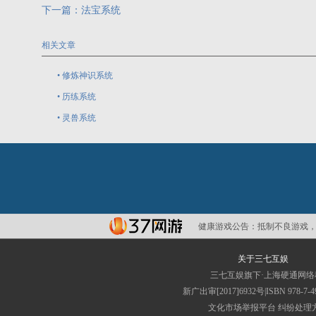
下一篇：
法宝系统
相关文章
•
修炼神识系统
•
历练系统
•
灵兽系统
健康游戏公告：
抵制不良游戏，
关于三七互娱
三七互娱旗下·上海硬通网
新广出审[2017]6932号|ISBN 
文化市场举报平台
纠纷处理