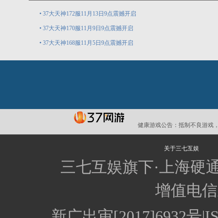
•
37大天神172服11月13日9点震撼开启
•
37大天神170服11月9日9点震撼开启
•
37大天神168服11月5日9点震撼开启
健康游戏公告：
抵制不良游戏，
关于三七互娱
三七互娱旗下·上海硬
增值电信业
新广出审[2017]6932