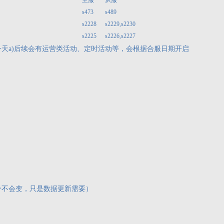
主服
从服
s473
s489
s2228
s2229,s2230
s2225
s2226,s2227
一天a)后续会有运营类活动、定时活动等，会根据合服日期开启
分不会变，只是数据更新需要）