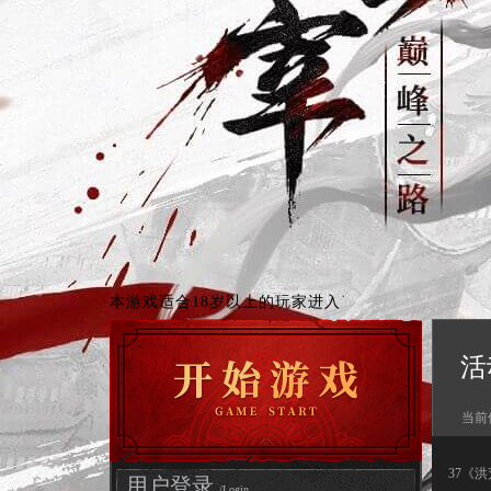
本游戏适合18岁以上的玩家进入
活
当前
37《
用户登录
/Login