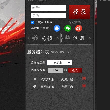
下次自动登录
忘记密码
其他帐号登录：
服务器列表
/SERVERS LIST
选择服类型:
双线服
选择
双线服
:
服
进入
双线134服
火爆开启
双线133服
火爆开启