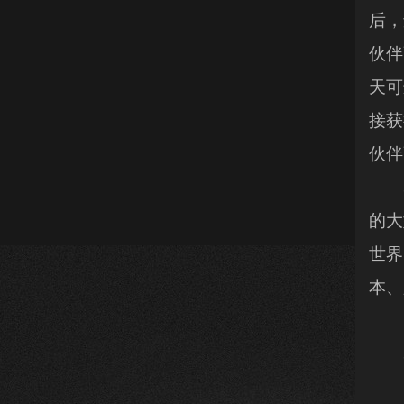
后，
伙伴
天可
接获
伙伴
37
的大
世界
本、
3