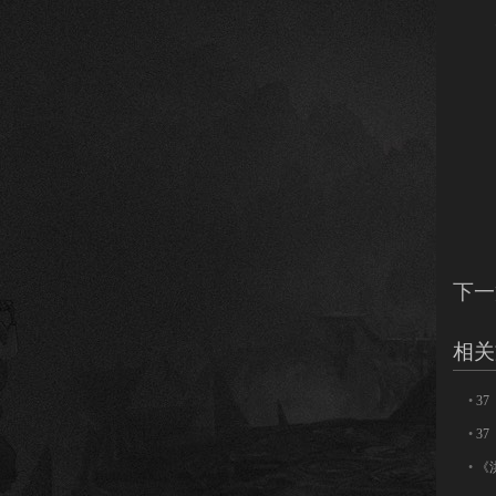
3
下一
相关
•
3
•
3
•
《