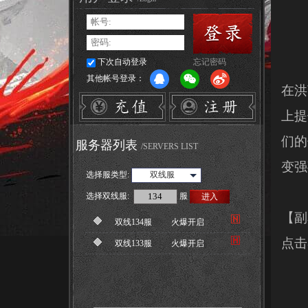
下次自动登录
忘记密码
其他帐号登录：
在洪
上提
们的
服务器列表
/SERVERS LIST
变强
选择服类型:
双线服
选择
双线服
:
服
进入
【副
双线134服
火爆开启
点击
双线133服
火爆开启