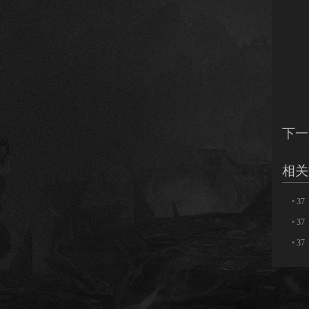
下一
相关
•
3
•
3
•
3