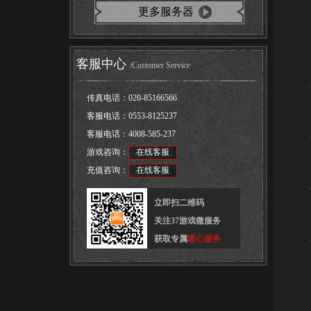
更多服务器
活
客服中心
/Customer Service
游
传真电话：
020-85166566
客服电话：
0553-8125237
客服电话：
4008-585-237
游
游戏咨询：
在线客服
充值咨询：
在线客服
游
立即扫二维码
关注37游戏微服务
获取专属
暖心服务
游