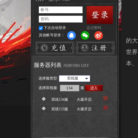
下次自动登录
忘记密码
37
其他帐号登录：
的大
世界
本、
服务器列表
/SERVERS LIST
选择服类型:
双线服
选择
双线服
:
服
进入
双线134服
火爆开启
官
双线133服
火爆开启
新