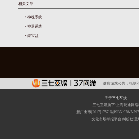
相关文章
•
神魂系统
•
神器系统
•
聚宝盆
健康游戏公告：
抵制
关于三七互娱
三七互娱旗下·上海硬通网
新广出审[2017]1757 号|ISBN 
文化市场举报平台
纠纷处理