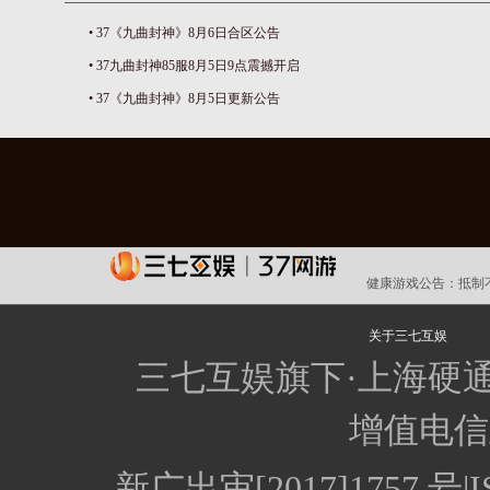
•
37《九曲封神》8月6日合区公告
•
37九曲封神85服8月5日9点震撼开启
•
37《九曲封神》8月5日更新公告
健康游戏公告：
抵制
关于三七互娱
三七互娱旗下·上海硬
增值电信业
新广出审[2017]1757