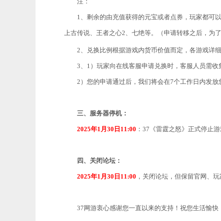
注：
1、剩余的由充值获得的元宝或者点券，玩家都可
上古传说、王者之心2、七绝等。（申请转移之后，为
2、兑换比例根据游戏内货币价值而定，各游戏详
3、1）玩家向在线客服申请兑换时，客服人员需收
2）您的申请通过后，我们将会在7个工作日内发
三、服务器停机：
2025年
1月30日11
:00
：
37《
雷霆之怒
》正式停止游
四、关闭论坛：
2025年
1月30日11
:00
，关闭论坛，但保留官网、玩
37网游衷心感谢您一直以来的支持！祝您生活愉快