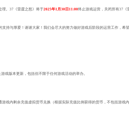
处理。
37《雷霆之怒
》将于
2025年
1月30日11
:00
终止游戏运营，关闭所有
37《
的支持与厚爱！谢谢大家！我们会尽大的努力做好游戏后阶段的运营工作，希
止游戏版本更新，包括但不限于任何游戏活动的举办。
通游戏内剩余充值虚拟货币兑换（根据实际充值比例获得的货币，不包括游戏