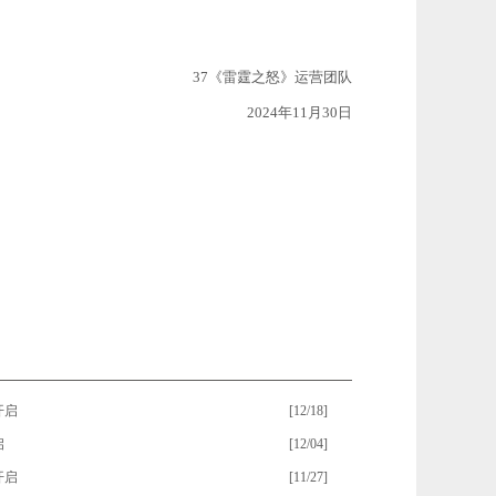
37《
雷霆之怒
》运营团队
2024年11
月30日
开启
[12/18]
启
[12/04]
开启
[11/27]