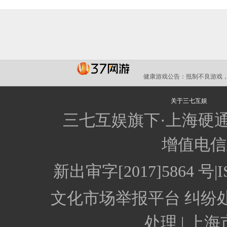
健康游戏公告：
抵制不良游戏，
关于三七互娱
三七互娱旗下·上海硬
增值电信业
新出审字[2017]5864
文化市场举报平台
纠纷
处理 |
上海