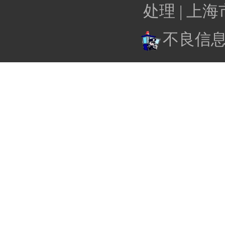
处理 |
上海
不良信