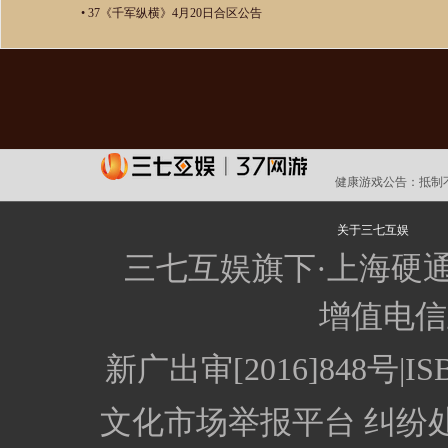
•
37《千军纵横》4月20日合区公告
健康游戏公告：
抵制
关于三七互娱
三七互娱旗下·上海硬
增值电信业
新广出审[2016]848号
文化市场举报平台
纠纷