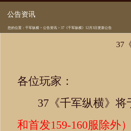
公告资讯
您的位置：
千军纵横
>
公告资讯
> 37《千军纵横》12月3日更新公告
37
各位玩家：
37《千军纵横》将
和首发159-160服除外