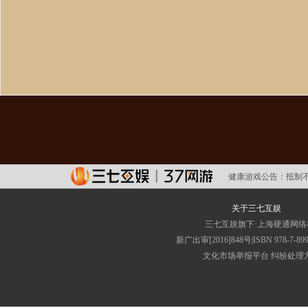
健康游戏公告：
抵制
关于三七互娱
三七互娱旗下·上海硬通网
新广出审[2016]848号|ISBN 9
文化市场举报平台
纠纷处理