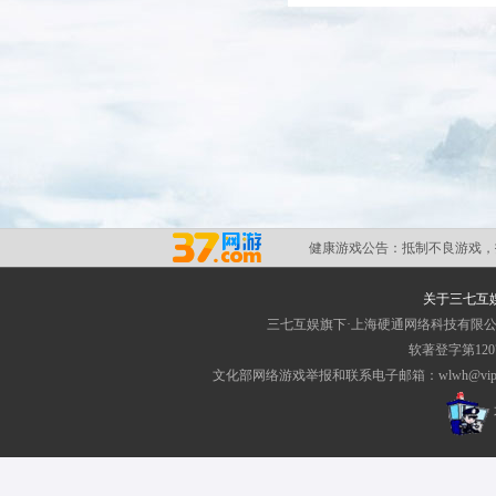
健康游戏公告：
抵制不良游戏，
关于三七互
三七互娱旗下·上海硬通网络科技有限
软著登字第1207
文化部网络游戏举报和联系电子邮箱：wlwh@vip