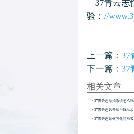
37青云
验：
//www.3
上一篇：
3
下一篇：
3
相关文章
•
37青云志结婚系统怎么玩
•
37青云志风云擂台玩法攻
•
37青云志如何强化特殊