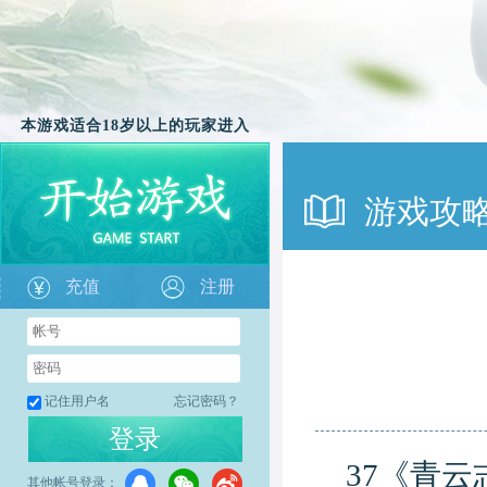
本游戏适合18岁以上的玩家进入
游戏攻
充值
注册
记住用户名
忘记密码？
登录
37《青
其他帐号登录：